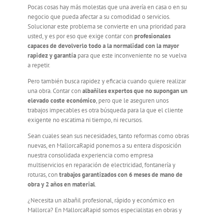
Pocas cosas hay más molestas que una avería en casa o en su
negocio que pueda afectar a su comodidad o servicios.
Servicio Técnico
Solucionar este problema se convierte en una prioridad para
usted, y es por eso que exige contar con
profesionales
capaces de devolverlo todo a la normalidad con la mayor
Garantía
rapidez y garantía
para que este inconveniente no se vuelva
a repetir.
Pero también busca rapidez y eficacia cuando quiere realizar
Blog
una obra. Contar con
albañiles expertos que no supongan un
elevado coste económico
, pero que le aseguren unos
trabajos impecables es otra búsqueda para la que el cliente
Trabaja con nosotros
exigente no escatima ni tiempo, ni recursos.
Sean cuales sean sus necesidades, tanto reformas como obras
nuevas, en MallorcaRapid ponemos a su entera disposición
Contacto
nuestra consolidada experiencia como empresa
multiservicios en reparación de electricidad, fontanería y
roturas, con
trabajos garantizados con 6 meses de mano de
obra y 2 años en material
.
¿Necesita un albañil profesional, rápido y económico en
Mallorca? En MallorcaRapid somos especialistas en obras y