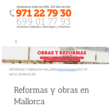
Saltar
al
contenido
Toggle
Navigation
Inicio
REFORMAS Y OBRAS EN MALLORCA
administrador
2022-07-
Quiénes somos
06T21:38:09+02:00
Servicios
Reformas y obras en
Mallorca
Sectores clientes