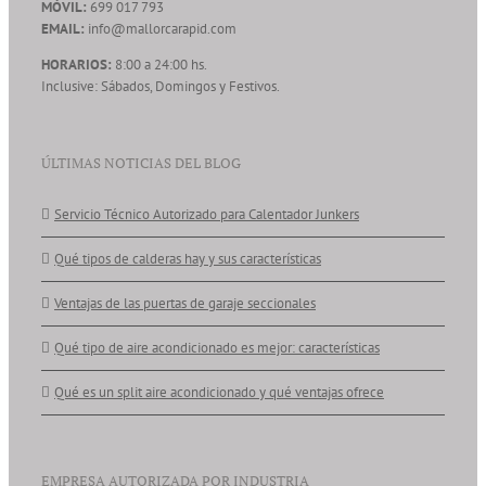
MÓVIL:
699 017 793
EMAIL:
info@mallorcarapid.com
HORARIOS:
8:00 a 24:00 hs.
Inclusive: Sábados, Domingos y Festivos.
ÚLTIMAS NOTICIAS DEL BLOG
Servicio Técnico Autorizado para Calentador Junkers
Qué tipos de calderas hay y sus características
Ventajas de las puertas de garaje seccionales
Qué tipo de aire acondicionado es mejor: características
Qué es un split aire acondicionado y qué ventajas ofrece
EMPRESA AUTORIZADA POR INDUSTRIA