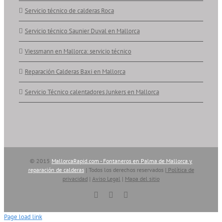
Servicio técnico de calderas Roca
Servicio técnico Saunier Duval en Mallorca
Viessmann en Mallorca: servicio técnico
Reparación Calderas Baxi en Mallorca
Servicio Técnico calentadores Junkers en Mallorca
© 2015
MallorcaRapid.com - Fontaneros en Palma de Mallorca y
reparación de calderas
| Todos los derechos reservados |
Política de
privacidad
|
Aviso Legal
|
Mapa del sitio
Vimeo
YouTube
Skype
Page load link