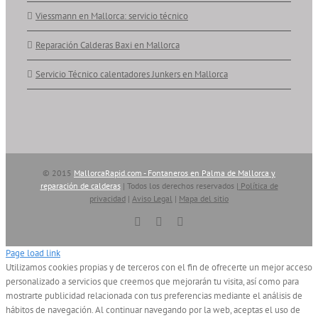
Viessmann en Mallorca: servicio técnico
Reparación Calderas Baxi en Mallorca
Servicio Técnico calentadores Junkers en Mallorca
© 2015
MallorcaRapid.com - Fontaneros en Palma de Mallorca y
reparación de calderas
| Todos los derechos reservados |
Política de
privacidad
|
Aviso Legal
|
Mapa del sitio
Vimeo
YouTube
Skype
Page load link
Utilizamos cookies propias y de terceros con el fin de ofrecerte un mejor acceso
personalizado a servicios que creemos que mejorarán tu visita, así como para
mostrarte publicidad relacionada con tus preferencias mediante el análisis de
hábitos de navegación. Al continuar navegando por la web, aceptas el uso de