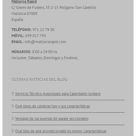
Mallorca Rapid
C/ Gremi de Fusters, 33 2-15 Polígono Son Castello
Mallorca
07009
España
TELÉFONO:
971 22 79 30
MÓVIL:
699 017 793
EMAIL:
info@mallorcarapid.com
HORARIOS:
8:00 a 24:00 hs.
Inclusive: Sábados, Domingos y Festivos.
ÚLTIMAS NOTICIAS DEL BLOG
Servicio Técnico Autorizado para Calentador Junkers
Qué tipos de calderas hay y sus características
Ventajas de las puertas de garaje seccionales
Qué tipo de aire acondicionado es mejor: características