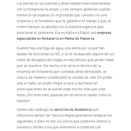
Las averías en las tuberías y otras instalaciones relacionadas
con la fontanería no avisan, y casi siempre aparecen cuando
Servicio Técnico
menos te las esperas. Es importante que cuentes con una
empresa y un fontanero que te garantice el trabajo y que, al
mismo tiempo, te atienda con la máxima urgencia para
Garantía
solucionar el problema. Ésa es Mallorca Rapid, una
empresa
especialista en fontanería en Palma de Mallorca
.
Cuando hay una fuga de agua, una avería por la que han
Blog
dejado de funcionas los WC, o se te ha atascado alguno de los
tubos de desagües del hogar, no hay tiempo que perder hasta
que se resuelve. De hecho, si el servicio técnico de la
Trabaja con nosotros
empresa de fontanería que contratas tarda demasiado, se
reduce de manera considerable tu calidad de vida. Sin poder
usar el baño, sin poder fregar la loza, o ducharse sin
Contacto
preocupaciones no se puede estar mucho más que unas
horas. ¡Por todo esto, apuesta por un servicio rápido como el
nuestro!
Dentro del catálogo de
servicios de fontanería
que
ofrecemos dentro de Mallorca Rapid podríamos destacar los
siguientes, si bien no son los únicos que podemos ofrecer a
nuestros clientes a los que animamos a contactar con