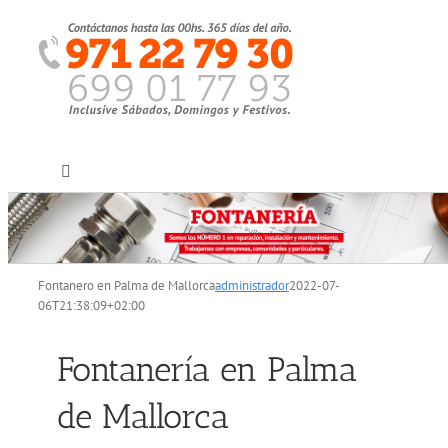
Saltar
al
contenido
Toggle
Navigation
Inicio
Fontanero en Palma de Mallorca
administrador
2022-07-
Quiénes somos
06T21:38:09+02:00
Servicios
Fontanería en Palma
de Mallorca
Sectores clientes