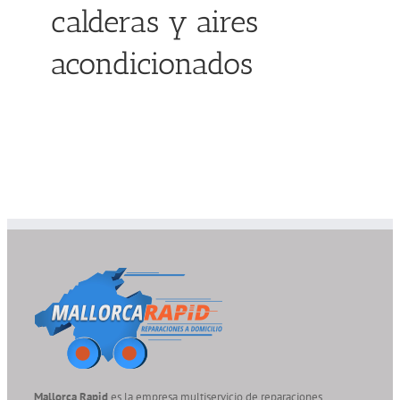
calderas y aires
Servicio Técnico
acondicionados
Garantía
Blog
Trabaja con nosotros
Contacto
Mallorca Rapid
es la empresa multiservicio de reparaciones