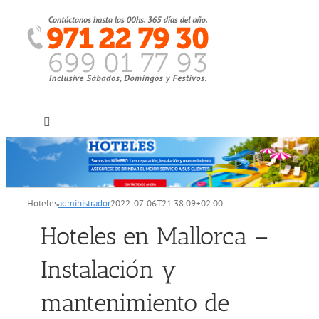
Saltar
al
contenido
Toggle
Navigation
Inicio
Hoteles
administrador
2022-07-06T21:38:09+02:00
Quiénes somos
Hoteles en Mallorca –
Servicios
Instalación y
mantenimiento de
Sectores clientes