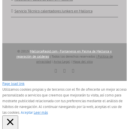
Servicio Técnico calentadores Junkers en Mallorca
© 2015
MallorcaRapid.com - Fontaneros en Palma de Mallorca y
reparación de calderas
| Todos los derechos reservados |
Política de
privacidad
|
Aviso Legal
|
Mapa del sitio
Vimeo
YouTube
Skype
Page load link
Utilizamos cookies propias y de terceros con el fin de ofrecerte un mejor acceso
personalizado a servicios que creemos que mejorarán tu visita, así como para
mostrarte publicidad relacionada con tus preferencias mediante el análisis de
hábitos de navegación. Al continuar navegando por la web, aceptas el uso de
las cookies.
Aceptar
Leer más