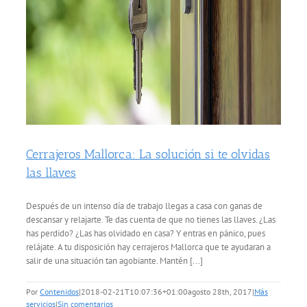
Servicio Técnico
Garantía
Blog
Cerrajeros Mallorca: La solución si te olvidas
Trabaja con nosotros
las llaves
Después de un intenso día de trabajo llegas a casa con ganas de
Contacto
descansar y relajarte. Te das cuenta de que no tienes las llaves. ¿Las
has perdido? ¿Las has olvidado en casa? Y entras en pánico, pues
relájate. A tu disposición hay cerrajeros Mallorca que te ayudaran a
salir de una situación tan agobiante. Mantén [...]
Por
Contenidos
|
2018-02-21T10:07:36+01:00
agosto 28th, 2017
|
Más
servicios
|
Sin comentarios