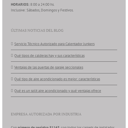
HORARIOS:
8:00 a 24:00 hs.
Inclusive: Sábados, Domingos y Festivos.
ÚLTIMAS NOTICIAS DEL BLOG
Servicio Técnico Autorizado para Calentador Junkers
Qué tipos de calderas hay y sus características
Ventajas de las puertas de garaje seccionales
Qué tipo de aire acondicionado es mejor: características
Qué es un split aire acondicionado y qué ventajas ofrece
EMPRESA AUTORIZADA POR INDUSTRIA
Con
número de registro 51163
, con todos los carnets de instalador.