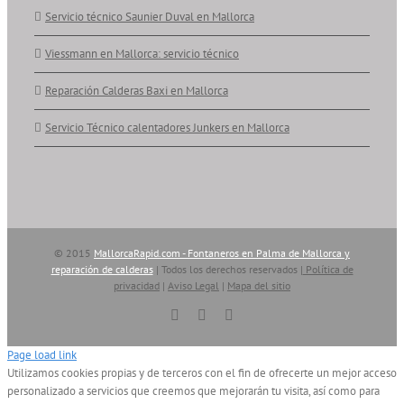
Servicio técnico Saunier Duval en Mallorca
Viessmann en Mallorca: servicio técnico
Reparación Calderas Baxi en Mallorca
Servicio Técnico calentadores Junkers en Mallorca
© 2015
MallorcaRapid.com - Fontaneros en Palma de Mallorca y
reparación de calderas
| Todos los derechos reservados |
Política de
privacidad
|
Aviso Legal
|
Mapa del sitio
Vimeo
YouTube
Skype
Page load link
Utilizamos cookies propias y de terceros con el fin de ofrecerte un mejor acceso
personalizado a servicios que creemos que mejorarán tu visita, así como para