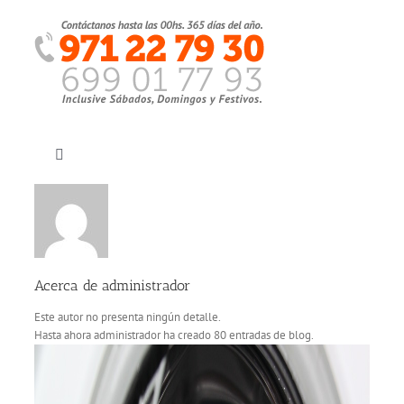
Saltar
al
contenido
Toggle
Navigation
Inicio
Quiénes somos
Acerca de
administrador
Este autor no presenta ningún detalle.
Servicios
Hasta ahora administrador ha creado 80 entradas de blog.
Sectores clientes