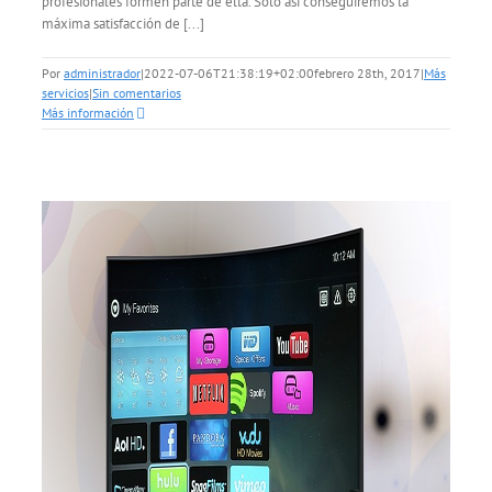
profesionales formen parte de ella. Solo así conseguiremos la
máxima satisfacción de [...]
Por
administrador
|
2022-07-06T21:38:19+02:00
febrero 28th, 2017
|
Más
servicios
|
Sin comentarios
Más información
s