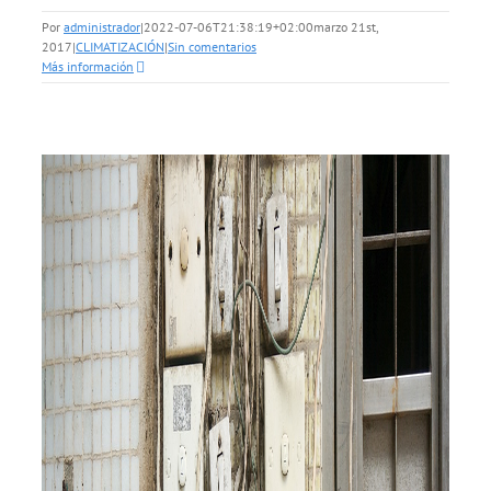
Por
administrador
|
2022-07-06T21:38:19+02:00
marzo 21st,
2017
|
CLIMATIZACIÓN
|
Sin comentarios
Más información