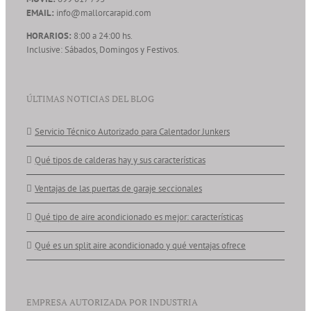
EMAIL:
info@mallorcarapid.com
HORARIOS:
8:00 a 24:00 hs.
Inclusive: Sábados, Domingos y Festivos.
ÚLTIMAS NOTICIAS DEL BLOG
Servicio Técnico Autorizado para Calentador Junkers
Qué tipos de calderas hay y sus características
Ventajas de las puertas de garaje seccionales
Qué tipo de aire acondicionado es mejor: características
Qué es un split aire acondicionado y qué ventajas ofrece
EMPRESA AUTORIZADA POR INDUSTRIA