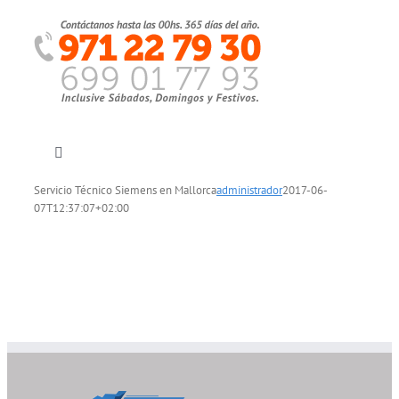
Saltar
al
contenido
Toggle
Navigation
Servicio Técnico Siemens en Mallorca
administrador
2017-06-
Inicio
07T12:37:07+02:00
Quiénes somos
Servicios
Sectores clientes