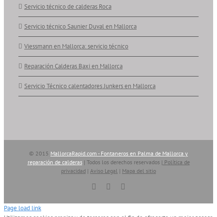
Servicio técnico de calderas Roca
Servicio técnico Saunier Duval en Mallorca
Viessmann en Mallorca: servicio técnico
Reparación Calderas Baxi en Mallorca
Servicio Técnico calentadores Junkers en Mallorca
© 2015
MallorcaRapid.com - Fontaneros en Palma de Mallorca y
reparación de calderas
| Todos los derechos reservados |
Política de
privacidad
|
Aviso Legal
|
Mapa del sitio
Vimeo
YouTube
Skype
Page load link