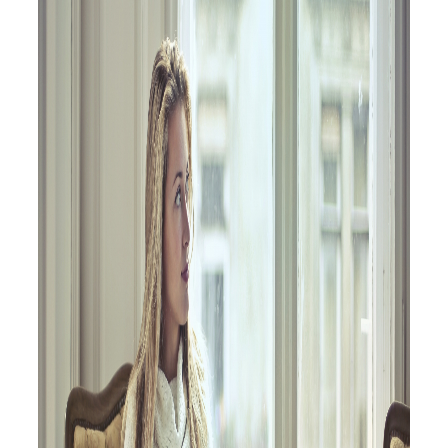
Servicio Técnico
Garantía
Blog
Trabaja con nosotros
Contacto
as