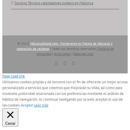
Servicio Técnico calentadores Junkers en Mallorca
© 2015
MallorcaRapid.com - Fontaneros en Palma de Mallorca y
reparación de calderas
| Todos los derechos reservados |
Política de
privacidad
|
Aviso Legal
|
Mapa del sitio
Vimeo
YouTube
Skype
Page load link
Utilizamos cookies propias y de terceros con el fin de ofrecerte un mejor acceso
personalizado a servicios que creemos que mejorarán tu visita, así como para
mostrarte publicidad relacionada con tus preferencias mediante el análisis de
hábitos de navegación. Al continuar navegando por la web, aceptas el uso de
las cookies.
Aceptar
Leer más
Cerrar