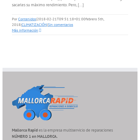
sacarles su máximo rendimiento. Pero, [...]
Por
Contenidos
|
2018-02-21T09:51:18+01:00
febrero 5th,
2018
|
CLIMATIZACIÓN
|
Sin comentarios
Más información
Mallorca Rapid
es la empresa multiservicio de reparaciones
NÚMERO 1 en MALLORCA.