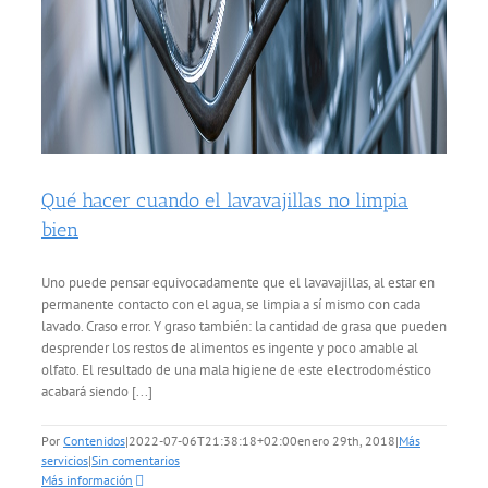
Qué hacer cuando el lavavajillas no limpia
bien
Uno puede pensar equivocadamente que el lavavajillas, al estar en
permanente contacto con el agua, se limpia a sí mismo con cada
lavado. Craso error. Y graso también: la cantidad de grasa que pueden
desprender los restos de alimentos es ingente y poco amable al
olfato. El resultado de una mala higiene de este electrodoméstico
acabará siendo [...]
Por
Contenidos
|
2022-07-06T21:38:18+02:00
enero 29th, 2018
|
Más
servicios
|
Sin comentarios
Más información