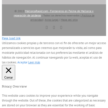
© 2015
MallorcaRapid.com - Fontaneros en Palma de Mallorca y
reparación de calderas
| Todos los derechos reservados |
Política de
privacidad
|
Aviso Legal
|
Mapa del sitio
Vimeo
YouTube
Skype
Page load link
Utilizamos cookies propias y de terceros con el fin de ofrecerte un mejor acceso
personalizado a servicios que creemos que mejorarán tu visita, así como para
mostrarte publicidad relacionada con tus preferencias mediante el análisis de
hábitos de navegación. Al continuar navegando por la web, aceptas el uso de
las cookies.
Aceptar
Leer más
Cerrar
Privacy Overview
This website uses cookies to improve your experience while you navigate
through the website. Out of these, the cookies that are categorized as necessary
are stored on your browser as they are essential for the working of basic