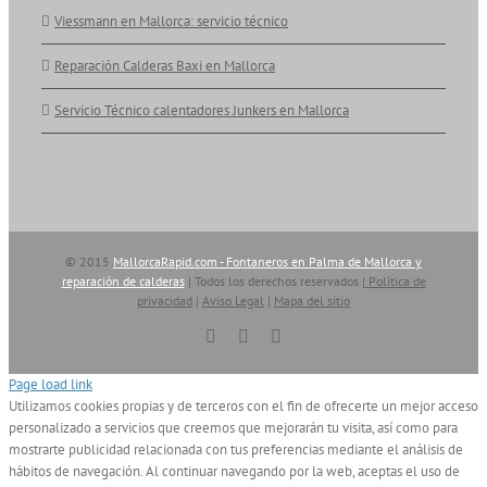
Viessmann en Mallorca: servicio técnico
Reparación Calderas Baxi en Mallorca
Servicio Técnico calentadores Junkers en Mallorca
© 2015
MallorcaRapid.com - Fontaneros en Palma de Mallorca y
reparación de calderas
| Todos los derechos reservados |
Política de
privacidad
|
Aviso Legal
|
Mapa del sitio
Vimeo
YouTube
Skype
Page load link
Utilizamos cookies propias y de terceros con el fin de ofrecerte un mejor acceso
personalizado a servicios que creemos que mejorarán tu visita, así como para
mostrarte publicidad relacionada con tus preferencias mediante el análisis de
hábitos de navegación. Al continuar navegando por la web, aceptas el uso de