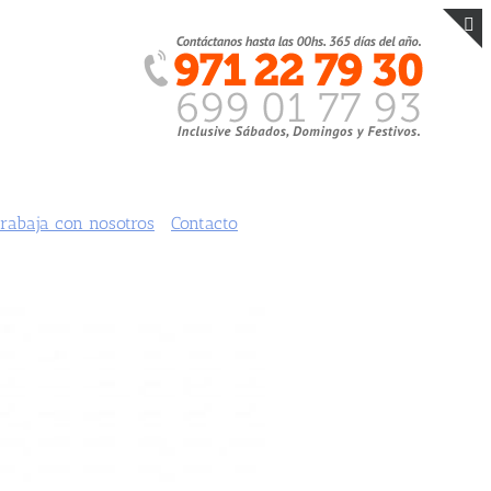
T
S
B
A
rabaja con nosotros
Contacto