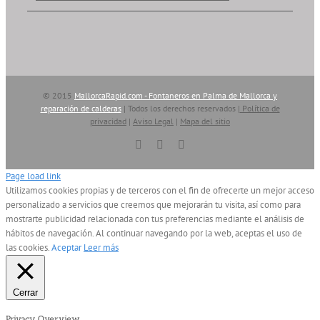
© 2015
MallorcaRapid.com - Fontaneros en Palma de Mallorca y
reparación de calderas
| Todos los derechos reservados |
Política de
privacidad
|
Aviso Legal
|
Mapa del sitio
Vimeo
YouTube
Skype
Page load link
Utilizamos cookies propias y de terceros con el fin de ofrecerte un mejor acceso
personalizado a servicios que creemos que mejorarán tu visita, así como para
mostrarte publicidad relacionada con tus preferencias mediante el análisis de
hábitos de navegación. Al continuar navegando por la web, aceptas el uso de
las cookies.
Aceptar
Leer más
Cerrar
Privacy Overview