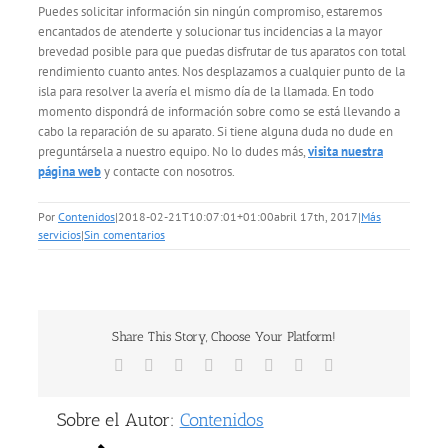
Puedes solicitar información sin ningún compromiso, estaremos
encantados de atenderte y solucionar tus incidencias a la mayor
brevedad posible para que puedas disfrutar de tus aparatos con total
rendimiento cuanto antes. Nos desplazamos a cualquier punto de la
isla para resolver la avería el mismo día de la llamada. En todo
momento dispondrá de información sobre como se está llevando a
cabo la reparación de su aparato. Si tiene alguna duda no dude en
preguntársela a nuestro equipo. No lo dudes más,
visita nuestra
página web
y contacte con nosotros.
Por
Contenidos
|
2018-02-21T10:07:01+01:00
abril 17th, 2017
|
Más
servicios
|
Sin comentarios
Share This Story, Choose Your Platform!
Facebook
X
Reddit
LinkedIn
Tumblr
Pinterest
Vk
Correo
electrónico
Sobre el Autor:
Contenidos