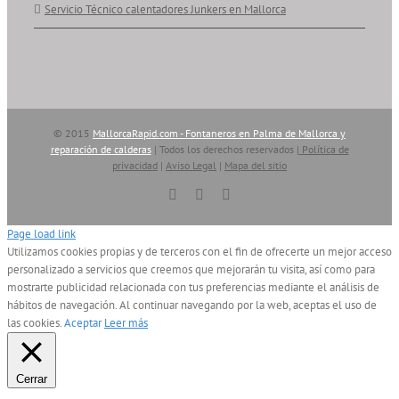
Servicio Técnico calentadores Junkers en Mallorca
© 2015
MallorcaRapid.com - Fontaneros en Palma de Mallorca y
reparación de calderas
| Todos los derechos reservados |
Política de
privacidad
|
Aviso Legal
|
Mapa del sitio
Vimeo
YouTube
Skype
Page load link
Utilizamos cookies propias y de terceros con el fin de ofrecerte un mejor acceso
personalizado a servicios que creemos que mejorarán tu visita, así como para
mostrarte publicidad relacionada con tus preferencias mediante el análisis de
hábitos de navegación. Al continuar navegando por la web, aceptas el uso de
las cookies.
Aceptar
Leer más
Cerrar