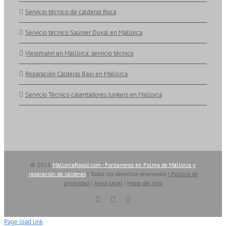
Servicio técnico de calderas Roca
Servicio técnico Saunier Duval en Mallorca
Viessmann en Mallorca: servicio técnico
Reparación Calderas Baxi en Mallorca
Servicio Técnico calentadores Junkers en Mallorca
© 2015
MallorcaRapid.com - Fontaneros en Palma de Mallorca y
reparación de calderas
| Todos los derechos reservados |
Política de
privacidad
|
Aviso Legal
|
Mapa del sitio
Vimeo
YouTube
Skype
Page load link