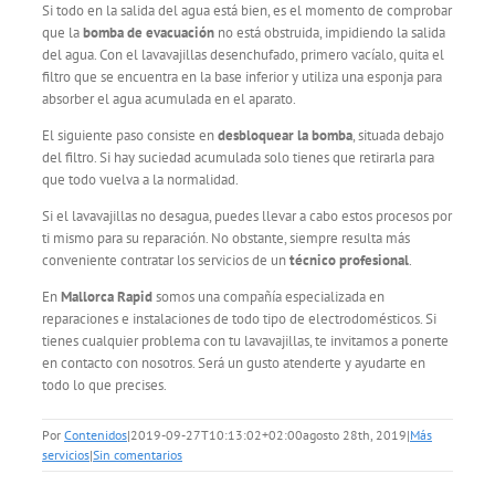
Si todo en la salida del agua está bien, es el momento de comprobar
que la
bomba de evacuación
no está obstruida, impidiendo la salida
del agua. Con el lavavajillas desenchufado, primero vacíalo, quita el
filtro que se encuentra en la base inferior y utiliza una esponja para
absorber el agua acumulada en el aparato.
El siguiente paso consiste en
desbloquear la bomba
, situada debajo
del filtro. Si hay suciedad acumulada solo tienes que retirarla para
que todo vuelva a la normalidad.
Si el lavavajillas no desagua, puedes llevar a cabo estos procesos por
ti mismo para su reparación. No obstante, siempre resulta más
conveniente contratar los servicios de un
técnico profesional
.
En
Mallorca Rapid
somos una compañía especializada en
reparaciones e instalaciones de todo tipo de electrodomésticos. Si
tienes cualquier problema con tu lavavajillas, te invitamos a ponerte
en contacto con nosotros. Será un gusto atenderte y ayudarte en
todo lo que precises.
Por
Contenidos
|
2019-09-27T10:13:02+02:00
agosto 28th, 2019
|
Más
servicios
|
Sin comentarios