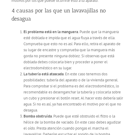
motivos por los que puede ocurrirle esto a tu aparato.
4 causas por las que un lavavajillas no
desagua
El problema está en la manguera
. Puede que la manguera
esté doblada e impida que el agua fluya a través de ella.
Comprueba que esto no es así. Para ello, retira el aparato de
su lugar de encastre y comprueba que la manguera más
gorda no presente ninguna doblez. Si observas que está
doblada debes colocarla bien y proceder a poner el
electrodoméstico en su lugar.
La tubería está atascada
. En este caso tenemos dos
posibilidades: tubería del aparato o de la vivienda general.
Para comprobar si el problema es del electrodoméstico, lo
recomendable es desenganchar la tubería y colocarla sobre
un cubo y presionar el botón reset. Al hacer esto debería salir
agua. Si no es así, ya has encontrado el motivo por el que no
desagua.
Bomba obstruida
. Puede que esté obstruido el filtro o la
hélice de la bomba de vaciado. En este caso debes agudizar
el oído. Presta atención cuando pongas el marcha el
lavavajillas. Deberías escuchar el sonido de la bomba