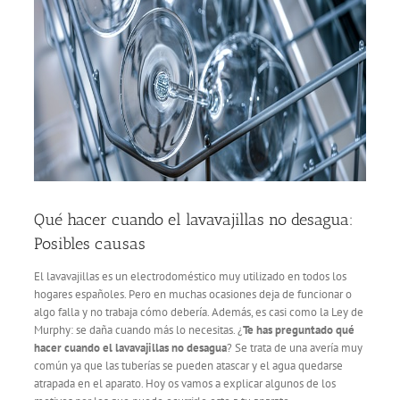
Servicio Técnico
Garantía
Blog
Trabaja con nosotros
Qué hacer cuando el lavavajillas no desagua:
Posibles causas
Contacto
El lavavajillas es un electrodoméstico muy utilizado en todos los
hogares españoles. Pero en muchas ocasiones deja de funcionar o
algo falla y no trabaja cómo debería. Además, es casi como la Ley de
Murphy: se daña cuando más lo necesitas. ¿
Te has preguntado qué
hacer cuando el lavavajillas no desagua
? Se trata de una avería muy
común ya que las tuberías se pueden atascar y el agua quedarse
atrapada en el aparato. Hoy os vamos a explicar algunos de los