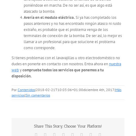
poniéndose en marcha. De no ser así, es que algo está
atascado la bomba.
Avería en el modulo eléctrico.
Si ya has completado los
pasos anteriores y no has encontrado ningún atasco ni ruido
extraño, es probable que el problema venga de los
terminales de conexión de la bomba. De ser así, lo mejor es
llamar a un profesional para que solucione el problema
como corresponde.
Si tienes problemas con el lavavajillas u otro electrodoméstico no
dudes en ponerte en contacto con nosotros. Entra ahora en
nuestra
web
y
comprueba todos los servicios que ponemos a tu
disposición.
Por
Contenidos
|
2018-02-21T10:03:06+01:00
diciembre 4th, 2017
|
Más
servicios
|
Sin comentarios
Share This Story, Choose Your Platform!
Facebook
X
Reddit
LinkedIn
Tumblr
Pinterest
Vk
Correo