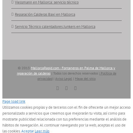
Viessmann en Mallorca: servicio técnico
Reparación Calderas Baxi en Mallorca
Servicio Técnico calentadores Junkers en Mallorca
© 2015
MallorcaRapid.com - Fontaneros en Palma de Mallorca y
reparación de calderas
| Todos los derechos reservados |
Política de
privacidad
|
Aviso Legal
|
Mapa del sitio
Vimeo
YouTube
Skype
Page load link
Utilizamos cookies propias y de terceros con el fin de ofrecerte un mejor acceso
personalizado a servicios que creemos que mejorarán tu visita, así como para
mostrarte publicidad relacionada con tus preferencias mediante el análisis de
hábitos de navegación. Al continuar navegando por la web, aceptas el uso de
las cookies.
Aceptar
Leer más