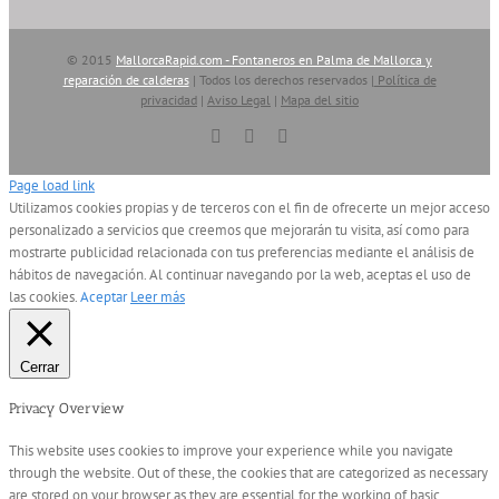
© 2015
MallorcaRapid.com - Fontaneros en Palma de Mallorca y
reparación de calderas
| Todos los derechos reservados |
Política de
privacidad
|
Aviso Legal
|
Mapa del sitio
Vimeo
YouTube
Skype
Page load link
Utilizamos cookies propias y de terceros con el fin de ofrecerte un mejor acceso
personalizado a servicios que creemos que mejorarán tu visita, así como para
mostrarte publicidad relacionada con tus preferencias mediante el análisis de
hábitos de navegación. Al continuar navegando por la web, aceptas el uso de
las cookies.
Aceptar
Leer más
Cerrar
Privacy Overview
This website uses cookies to improve your experience while you navigate
through the website. Out of these, the cookies that are categorized as necessary
are stored on your browser as they are essential for the working of basic