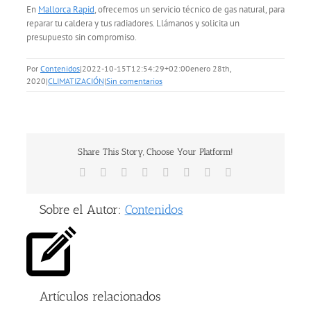
En
Mallorca Rapid
, ofrecemos un servicio técnico de gas natural, para
reparar tu caldera y tus radiadores. Llámanos y solicita un
presupuesto sin compromiso.
Por
Contenidos
|
2022-10-15T12:54:29+02:00
enero 28th,
2020
|
CLIMATIZACIÓN
|
Sin comentarios
Share This Story, Choose Your Platform!
Facebook
X
Reddit
LinkedIn
Tumblr
Pinterest
Vk
Correo
electrónico
Sobre el Autor:
Contenidos
Artículos relacionados