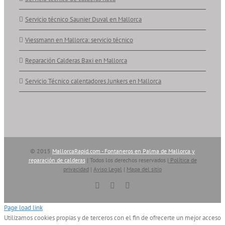
Servicio técnico Saunier Duval en Mallorca
Viessmann en Mallorca: servicio técnico
Reparación Calderas Baxi en Mallorca
Servicio Técnico calentadores Junkers en Mallorca
© 2015
MallorcaRapid.com - Fontaneros en Palma de Mallorca y
reparación de calderas
| Todos los derechos reservados |
Política de
privacidad
|
Aviso Legal
|
Mapa del sitio
Vimeo
YouTube
Skype
Page load link
Utilizamos cookies propias y de terceros con el fin de ofrecerte un mejor acceso