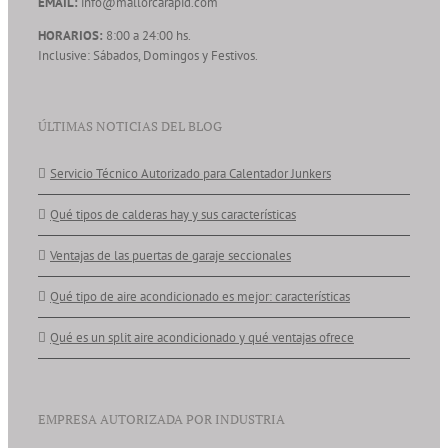
EMAIL:
info@mallorcarapid.com
HORARIOS:
8:00 a 24:00 hs.
Inclusive: Sábados, Domingos y Festivos.
ÚLTIMAS NOTICIAS DEL BLOG
Servicio Técnico Autorizado para Calentador Junkers
Qué tipos de calderas hay y sus características
Ventajas de las puertas de garaje seccionales
Qué tipo de aire acondicionado es mejor: características
Qué es un split aire acondicionado y qué ventajas ofrece
EMPRESA AUTORIZADA POR INDUSTRIA