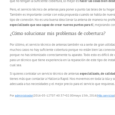
que no tengan la suficiente cobertura, lo mejor es
hacer las cosas bien desd
Pero, el servicio técnico de antenas para poner a punto las teles de tu hog
También es importante contar con esta propuesta cuando se habla de nuevas 
tipo de conexión. No es una buena idea llevar la antena de manera no prof
especializado que sea capaz de crear nuevos puntos para ti
, mejorando co
¿Cómo solucionar mis problemas de cobertura?
Por último, el servicio técnico de antenas también va a serte de gran utilid
muchos casos no hay suficiente cobertura porque no están bien las conexio
porque no has sintonizado correctamente tu aparato. Todo esto es difícil de 
para un técnico que tiene experiencia en la reparación de este tipo de insta
cual sea.
Si quieres contratar un servicio técnico de antenas
especializado, de calida
tienes más que contactar a Mallorca Rapid. Nos movemos en toda la isla y s
adecuada a tus necesidades y el mejor precio para el servicio que requieras
Por
administrador
|
2016-05-12T07:40:37+02:00
mayo 15th, 2016
|
Más servicios
|