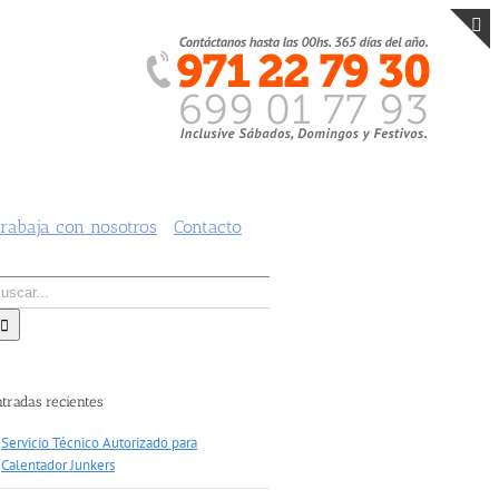
T
S
B
A
rabaja con nosotros
Contacto
scar:
ntradas recientes
Servicio Técnico Autorizado para
Calentador Junkers