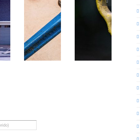
ofesional
Cómo cambiar
para la
una llave de
mpieza de
paso de agua
tuberías
mésticas?