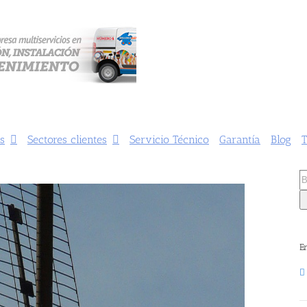
s
Sectores clientes
Servicio Técnico
Garantía
Blog
T
Bu
E