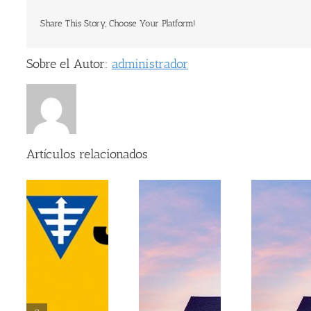
Share This Story, Choose Your Platform!
Sobre el Autor:
administrador
Artículos relacionados
¿
o
con
Ventajas de las