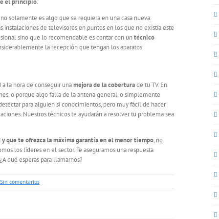
e el principio
.
ar no solamente es algo que se requiera en una casa nueva.
instalaciones de televisores en puntos en los que no existía este
esional sino que lo recomendable es contar con un
técnico
nsiderablemente la recepción que tengan los aparatos.
ad a la hora de conseguir una
mejora de la cobertura
de tu TV. En
nes, o porque algo falla de la antena general, o simplemente
detectar para alguien si conocimientos, pero muy fácil de hacer
laciones. Nuestros técnicos te ayudarán a resolver tu problema sea
d y que te ofrezca la máxima garantía en el menor tiempo
, no
omos los líderes en el sector. Te aseguramos una respuesta
.¿A qué esperas para llamarnos?
Sin comentarios