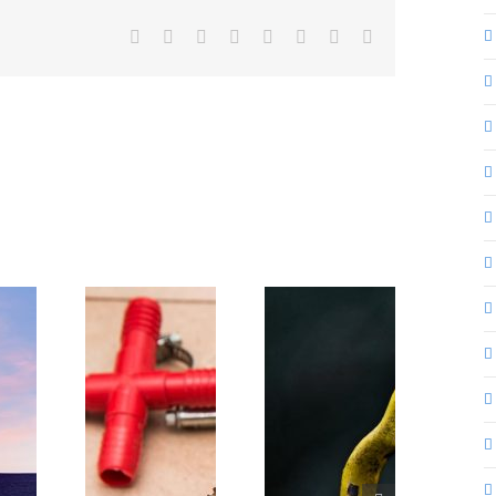
Facebook
X
Reddit
LinkedIn
Tumblr
Pinterest
Vk
Correo
electrónico
Por qué
tar con un