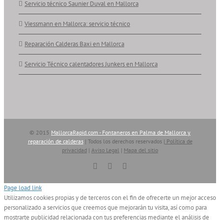
Servicio técnico Saunier Duval en Mallorca
Viessmann en Mallorca: servicio técnico
Reparación Calderas Baxi en Mallorca
Servicio Técnico calentadores Junkers en Mallorca
© 2015
MallorcaRapid.com - Fontaneros en Palma de Mallorca y
reparación de calderas
| Todos los derechos reservados |
Política de
privacidad
|
Aviso Legal
|
Mapa del sitio
Vimeo
YouTube
Skype
Page load link
Utilizamos cookies propias y de terceros con el fin de ofrecerte un mejor acceso
personalizado a servicios que creemos que mejorarán tu visita, así como para
mostrarte publicidad relacionada con tus preferencias mediante el análisis de