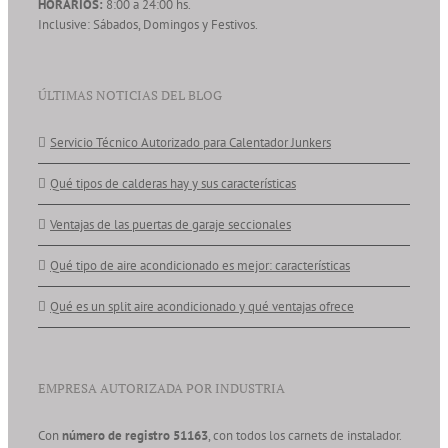
HORARIOS:
8:00 a 24:00 hs.
Inclusive: Sábados, Domingos y Festivos.
ÚLTIMAS NOTICIAS DEL BLOG
Servicio Técnico Autorizado para Calentador Junkers
Qué tipos de calderas hay y sus características
Ventajas de las puertas de garaje seccionales
Qué tipo de aire acondicionado es mejor: características
Qué es un split aire acondicionado y qué ventajas ofrece
EMPRESA AUTORIZADA POR INDUSTRIA
Con
número de registro 51163
, con todos los carnets de instalador.