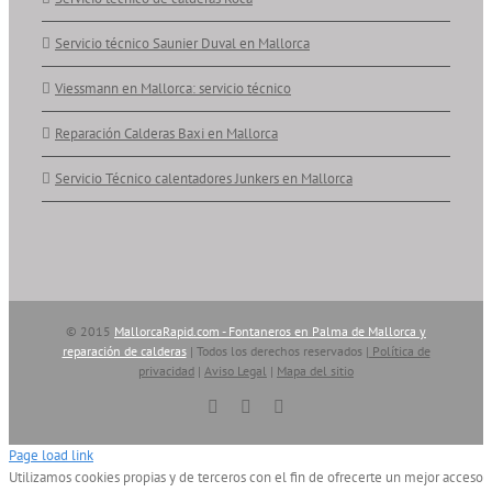
Servicio técnico Saunier Duval en Mallorca
Viessmann en Mallorca: servicio técnico
Reparación Calderas Baxi en Mallorca
Servicio Técnico calentadores Junkers en Mallorca
© 2015
MallorcaRapid.com - Fontaneros en Palma de Mallorca y
reparación de calderas
| Todos los derechos reservados |
Política de
privacidad
|
Aviso Legal
|
Mapa del sitio
Vimeo
YouTube
Skype
Page load link
Utilizamos cookies propias y de terceros con el fin de ofrecerte un mejor acceso