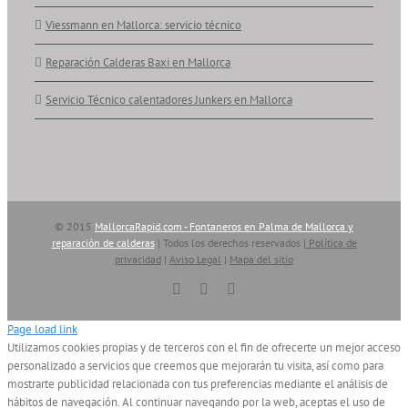
Viessmann en Mallorca: servicio técnico
Reparación Calderas Baxi en Mallorca
Servicio Técnico calentadores Junkers en Mallorca
© 2015
MallorcaRapid.com - Fontaneros en Palma de Mallorca y
reparación de calderas
| Todos los derechos reservados |
Política de
privacidad
|
Aviso Legal
|
Mapa del sitio
Vimeo
YouTube
Skype
Page load link
Utilizamos cookies propias y de terceros con el fin de ofrecerte un mejor acceso
personalizado a servicios que creemos que mejorarán tu visita, así como para
mostrarte publicidad relacionada con tus preferencias mediante el análisis de
hábitos de navegación. Al continuar navegando por la web, aceptas el uso de