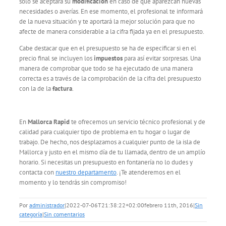
sólo se aceptará su
modificación
en caso de que aparezcan nuevas
necesidades o averías. En ese momento, el profesional te informará
de la nueva situación y te aportará la mejor solución para que no
afecte de manera considerable a la cifra fijada ya en el presupuesto.
Cabe destacar que en el presupuesto se ha de especificar si en el
precio final se incluyen los
impuestos
para así evitar sorpresas. Una
manera de comprobar que todo se ha ejecutado de una manera
correcta es a través de la comprobación de la cifra del presupuesto
con la de la
factura
.
En
Mallorca Rapid
te ofrecemos un servicio técnico profesional y de
calidad para cualquier tipo de problema en tu hogar o lugar de
trabajo. De hecho, nos desplazamos a cualquier punto de la isla de
Mallorca y justo en el mismo día de tu llamada, dentro de un amplío
horario. Si necesitas un presupuesto en fontanería no lo dudes y
contacta con
nuestro departamento
. ¡Te atenderemos en el
momento y lo tendrás sin compromiso!
Por
administrador
|
2022-07-06T21:38:22+02:00
febrero 11th, 2016
|
Sin
categoría
|
Sin comentarios