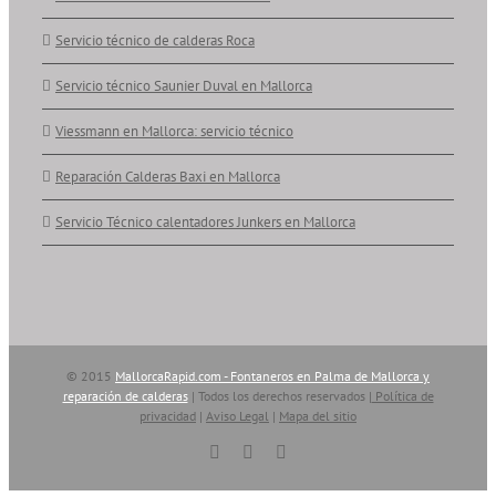
Servicio técnico de calderas Roca
Servicio técnico Saunier Duval en Mallorca
Viessmann en Mallorca: servicio técnico
Reparación Calderas Baxi en Mallorca
Servicio Técnico calentadores Junkers en Mallorca
© 2015
MallorcaRapid.com - Fontaneros en Palma de Mallorca y
reparación de calderas
| Todos los derechos reservados |
Política de
privacidad
|
Aviso Legal
|
Mapa del sitio
Vimeo
YouTube
Skype