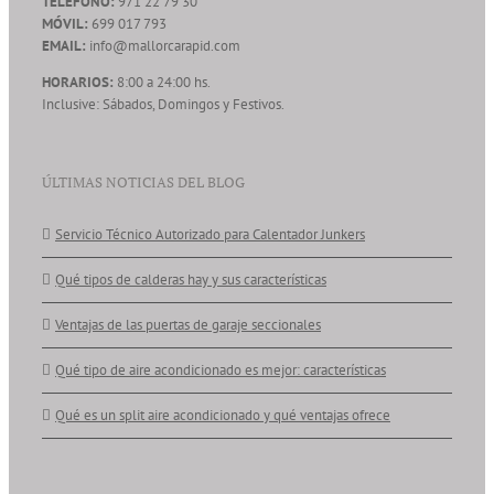
TELÉFONO:
971 22 79 30
MÓVIL:
699 017 793
EMAIL:
info@mallorcarapid.com
HORARIOS:
8:00 a 24:00 hs.
Inclusive: Sábados, Domingos y Festivos.
ÚLTIMAS NOTICIAS DEL BLOG
Servicio Técnico Autorizado para Calentador Junkers
Qué tipos de calderas hay y sus características
Ventajas de las puertas de garaje seccionales
Qué tipo de aire acondicionado es mejor: características
Qué es un split aire acondicionado y qué ventajas ofrece