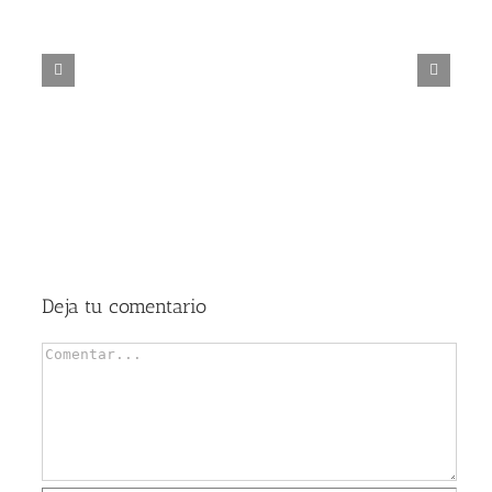
eléctrico
¿Cerrajeros 24 horas en Mallorca? ¡Apunta: Mallorca
Rapid!
Deja tu comentario
Comentar